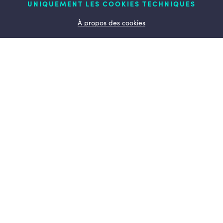
UNIQUEMENT LES COOKIES TECHNIQUES
Qui suis-je ?
À propos des cookies
Mon action pour la Wallonie
Mon engagement
Liège
Engagement et vision
Actus
Ensemble dynamisons
LESENGAGES.BE
© Copyright 2026 Olivier de Wasseige - Tous droits réservés
Contact
Conditions d’utilisation
Politique de confidentialité
Cookies