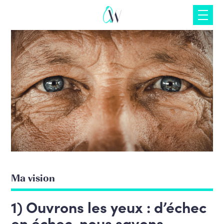
Skip
to
content
Ma vision
1) Ouvrons les yeux : d’échec
en échec, nous savons