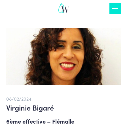
Skip
to
content
08/02/2024
Virginie Bigaré
6ème effective – Flémalle