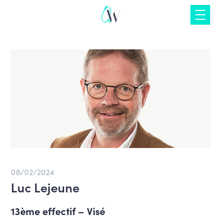
Skip
to
content
08/02/2024
Luc Lejeune
13
ème
effectif
​ – Visé