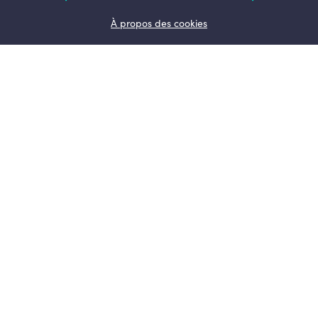
Qui suis-je ?
À propos des cookies
Mon action pour la Wallonie
Mon engagement
Liège
Engagement et vision
Actus
Ensemble dynamisons
LESENGAGES.BE
© Copyright 2026 Olivier de Wasseige - Tous droits réservés
Contact
Conditions d’utilisation
Politique de confidentialité
Cookies