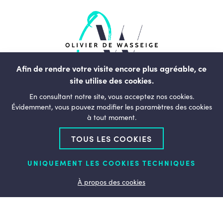
Afin de rendre votre visite encore plus agréable, ce
site utilise des cookies.
rue du Commerce, 123
En consultant notre site, vous acceptez nos cookies.
1000, Bruxelles
Évidemment, vous pouvez modifier les paramètres des cookies
à tout moment.
Belgique
TOUS LES COOKIES
+32 (0)2 238 01 11
bonjour@olivierdewasseige.be
UNIQUEMENT LES COOKIES TECHNIQUES
Qui suis-je ?
À propos des cookies
Mon action pour la Wallonie
Mon engagement